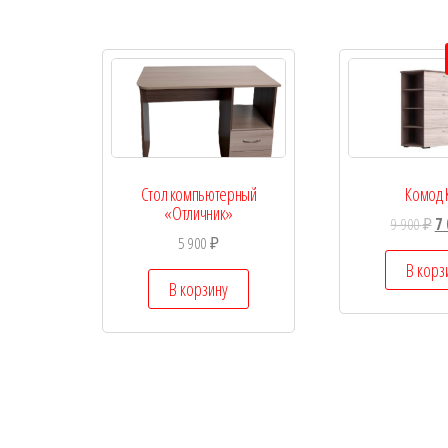
Стол компьютерный
Комод 
«Отличник»
9 900
₽
7
5 900
₽
В корз
В корзину