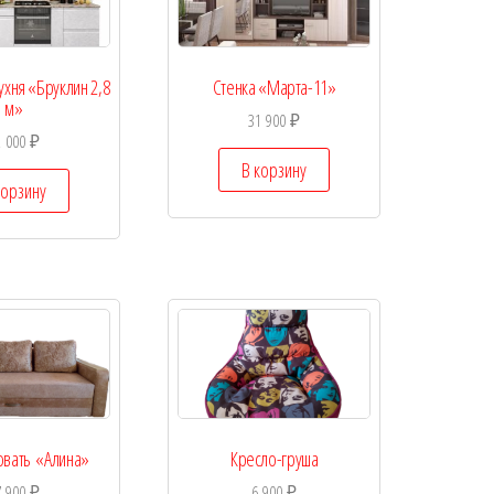
хня «Бруклин 2,8
Стенка «Марта-11»
м»
31 900
₽
2 000
₽
В корзину
корзину
овать «Алина»
Кресло-груша
7 900
₽
6 900
₽