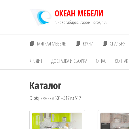
Перейти
ОКЕАН МЕБЕЛИ
к
содержимому
г. Новосибирск, Старое шоссе, 106
МЯГКАЯ МЕБЕЛЬ
КУХНИ
СПАЛЬНЯ
КРЕДИТ
ДОСТАВКА И СБОРКА
О НАС
КОНТАК
Каталог
Отображение 501–517 из 517