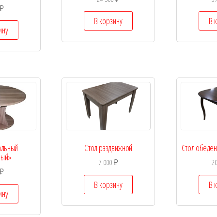
₽
В корзину
В 
ину
альный
Стол раздвижной
Стол обеде
ный»
7 000
₽
2
₽
В корзину
В 
ину