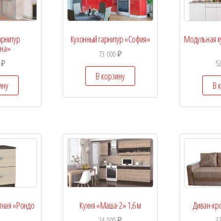
арнитур
Кухонный гарнитур «София»
Модульная ку
ина»
73 000
₽
0
₽
5
В корзину
ину
В 
тная «Рондо
Кухня «Маша-2» 1,6 м
Диван-кр
24 500
₽
3