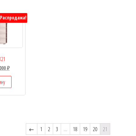
Распродажа!
К21
 000
₽
ину
←
1
2
3
…
18
19
20
21