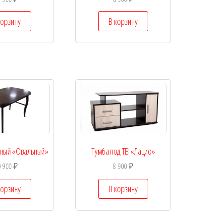
корзину
В корзину
нный «Овальный»
Тумба под ТВ «Лацио»
0 900
₽
8 900
₽
корзину
В корзину