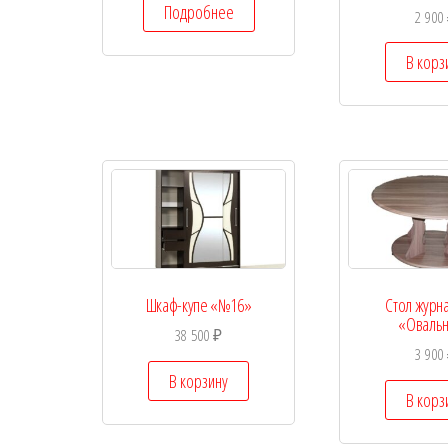
Подробнее
2 900
В корз
Шкаф-купе «№16»
Стол журн
«Оваль
38 500
₽
3 900
В корзину
В корз