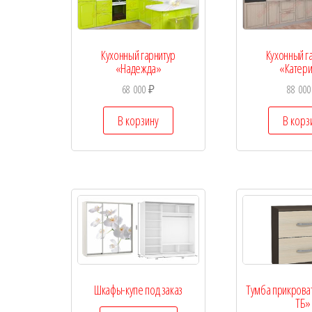
Кухонный гарнитур
Кухонный г
«Надежда»
«Катер
68 000
₽
88 00
В корзину
В корз
Шкафы-купе под заказ
Тумба прикрова
ТБ»