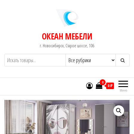
Перейти
к
содержимому
ОКЕАН МЕБЕЛИ
г. Новосибирск, Старое шоссе, 106
0
0 ₽
Меню