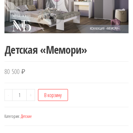
Детская «Мемори»
80 500
₽
Количество
-
+
В корзину
Детская
"Мемори"
Категория:
Детские