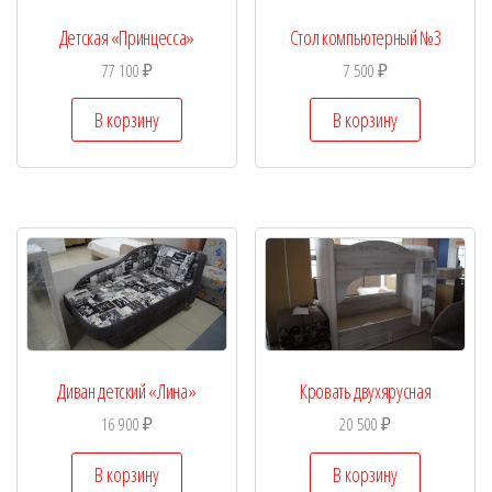
Детская «Принцесса»
Стол компьютерный №3
77 100
₽
7 500
₽
В корзину
В корзину
Диван детский «Лина»
Кровать двухярусная
16 900
₽
20 500
₽
В корзину
В корзину