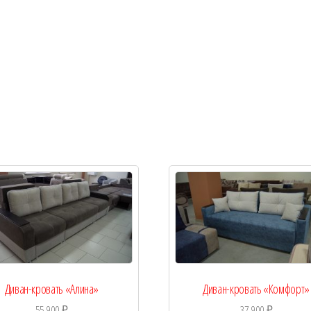
Диван-кровать «Алина»
Диван-кровать «Комфорт»
55 900
₽
37 900
₽