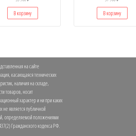
В корзину
В корзину
дставленная на сайте
ация, касающаяся технических
ристик, наличия на складе,
ти товаров, носит
ационный характер и ни при каких
х не является публичной
й, определяемой положениями
437(2) Гражданского кодекса РФ.