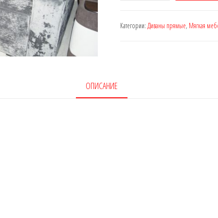
Диван-
кровать
Категории:
Диваны прямые
,
Мягкая меб
"Босс"
ОПИСАНИЕ