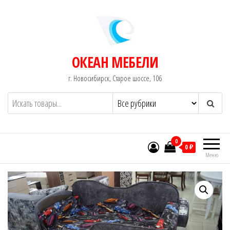
Перейти
к
содержимому
ОКЕАН МЕБЕЛИ
г. Новосибирск, Старое шоссе, 106
0
0 ₽
Меню