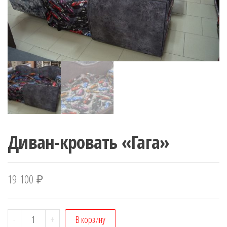
Диван-кровать «Гага»
19 100
₽
Количество
-
+
В корзину