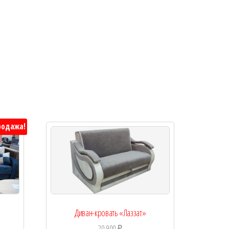
родажа!
Диван-кровать «Лаззат»
20 900
₽