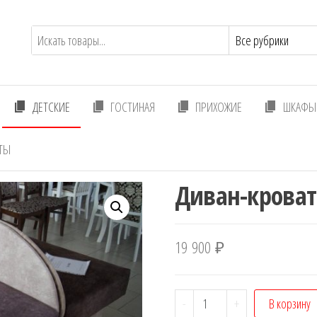
ДЕТСКИЕ
ГОСТИНАЯ
ПРИХОЖИЕ
ШКАФЫ 
ТЫ
Диван-кроват
19 900
₽
Количество
-
+
В корзину