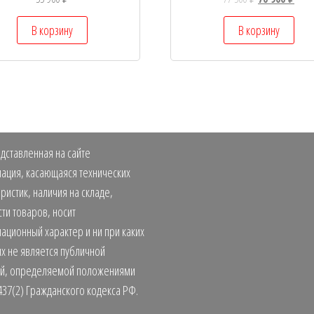
В корзину
В корзину
дставленная на сайте
ация, касающаяся технических
ристик, наличия на складе,
ти товаров, носит
ационный характер и ни при каких
х не является публичной
й, определяемой положениями
437(2) Гражданского кодекса РФ.