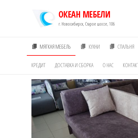
Перейти
ОКЕАН МЕБЕЛИ
к
содержимому
г. Новосибирск, Старое шоссе, 106
МЯГКАЯ МЕБЕЛЬ
КУХНИ
СПАЛЬНЯ
КРЕДИТ
ДОСТАВКА И СБОРКА
О НАС
КОНТАК