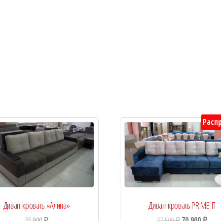
Расп
Диван-кровать «Алина»
Диван-кровать PRIME-П
55 900
₽
77 500
₽
70 900
₽