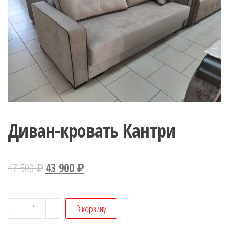
Диван-кровать Кантри
47 500
₽
43 900
₽
Количество
-
+
В корзину
Диван-