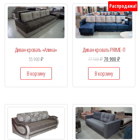
Распродажа!
Диван-кровать «Алина»
Диван-кровать PRIME-П
55 900
₽
77 500
₽
70 900
₽
В корзину
В корзину