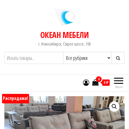
Перейти
к
содержимому
ОКЕАН МЕБЕЛИ
г. Новосибирск, Старое шоссе, 106
0
0 ₽
Меню
Распродажа!