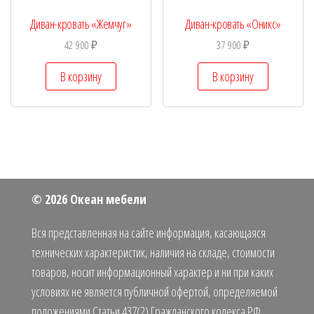
Диван-кровать «Жемчуг»
Диван-кровать «Оникс»
42 900
₽
37 900
₽
В корзину
В корзину
© 2026 Океан мебели
Вся представленная на сайте информация, касающаяся
технических характеристик, наличия на складе, стоимости
товаров, носит информационный характер и ни при каких
условиях не является публичной офертой, определяемой
положениями Статьи 437(2) Гражданского кодекса РФ.