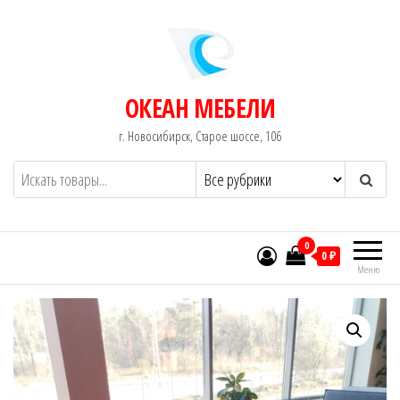
Перейти
к
содержимому
ОКЕАН МЕБЕЛИ
г. Новосибирск, Старое шоссе, 106
0
0 ₽
Меню