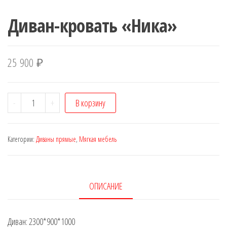
Диван-кровать «Ника»
25 900
₽
Количество
-
+
В корзину
Диван-
кровать
Категории:
Диваны прямые
,
Мягкая мебель
"Ника"
ОПИСАНИЕ
Диван: 2300*900*1000