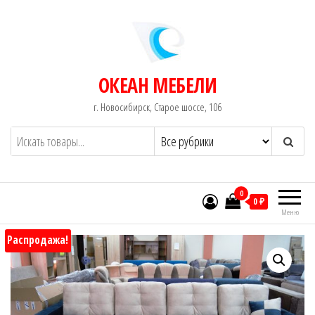
Перейти
к
содержимому
ОКЕАН МЕБЕЛИ
г. Новосибирск, Старое шоссе, 106
0
0 ₽
Меню
Распродажа!