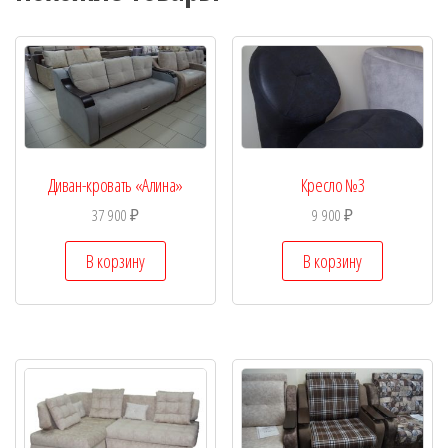
Диван-кровать «Алина»
Кресло №3
37 900
₽
9 900
₽
В корзину
В корзину