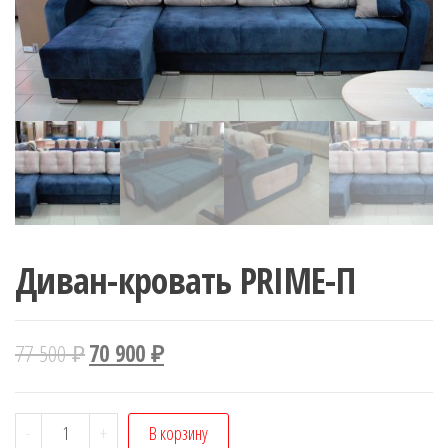
Диван-кровать PRIME-П
77 500
₽
70 900
₽
Количество
-
+
В корзину