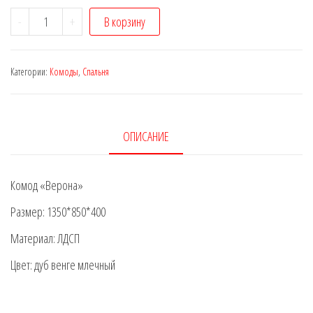
Количество
-
+
В корзину
Комод
«Верона»
Категории:
Комоды
,
Спальня
ОПИСАНИЕ
Комод «Верона»
Размер: 1350*850*400
Материал: ЛДСП
Цвет: дуб венге млечный