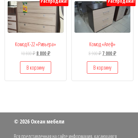
Распродажа!
Распродажа!
Комод К-22 «Ривьера»
Комод «Алеф»
10 800
₽
8 800
₽
8 900
₽
7 000
₽
В корзину
В корзину
© 2026 Океан мебели
Вся представленная на сайте информация, касающаяся