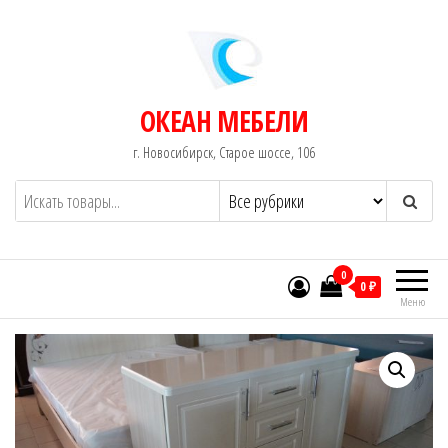
Перейти
к
содержимому
ОКЕАН МЕБЕЛИ
г. Новосибирск, Старое шоссе, 106
0
0 ₽
Меню