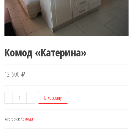
Комод «Катерина»
12 500
₽
Количество
-
+
В корзину
Комод
"Катерина"
Категория:
Комоды