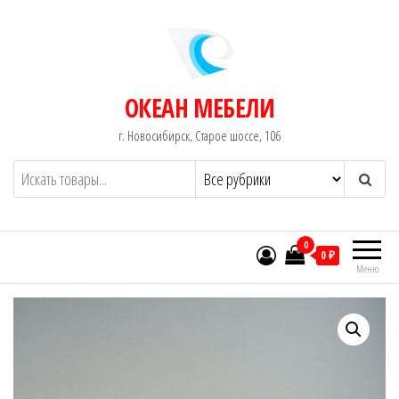
Перейти
к
содержимому
ОКЕАН МЕБЕЛИ
г. Новосибирск, Старое шоссе, 106
0
0 ₽
Меню