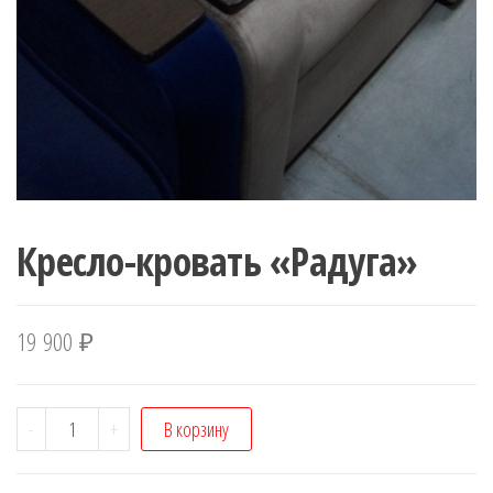
Кресло-кровать «Радуга»
19 900
₽
Количество
-
+
В корзину
Кресло-
кровать