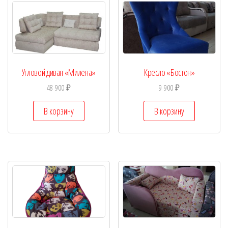
Угловой диван «Милена»
Кресло «Бостон»
48 900
₽
9 900
₽
В корзину
В корзину