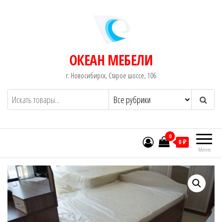
Перейти
к
содержимому
ОКЕАН МЕБЕЛИ
г. Новосибирск, Старое шоссе, 106
0
0 ₽
Меню