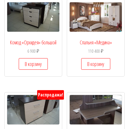
Комод «Орхидея» большой
Спальня «Медина»
6 900
₽
110 400
₽
В корзину
В корзину
Распродажа!