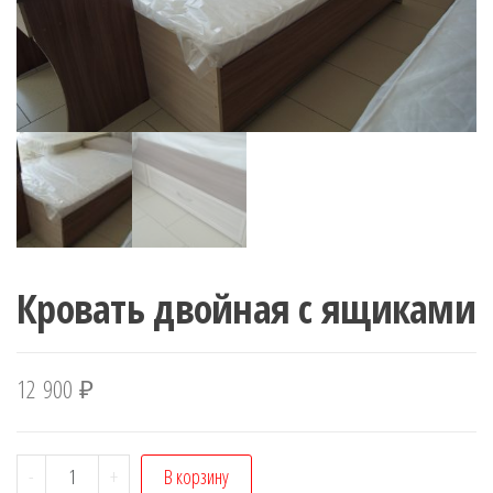
Кровать двойная с ящиками
12 900
₽
Количество
-
+
В корзину