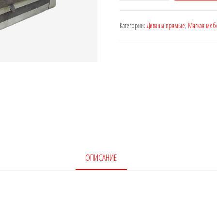
Диван-
кровать
Категории:
Диваны прямые
,
Мягкая меб
"Лаззат"
ОПИСАНИЕ