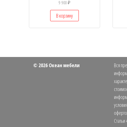
9 900
₽
В корзину
© 2026 Океан мебели
Вся пре
информ
характе
стоимос
информ
условия
оферто
Статьи 