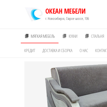
Перейти
ОКЕАН МЕБЕЛИ
к
содержимому
г. Новосибирск, Старое шоссе, 106
МЯГКАЯ МЕБЕЛЬ
КУХНИ
СПАЛЬНЯ
КРЕДИТ
ДОСТАВКА И СБОРКА
О НАС
КОНТАК