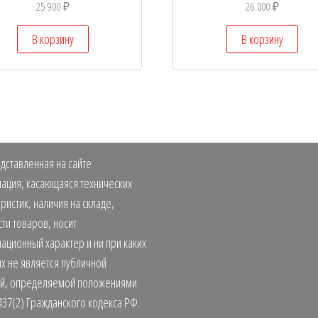
25 900
₽
26 000
₽
В корзину
В корзину
дставленная на сайте
ация, касающаяся технических
ристик, наличия на складе,
ти товаров, носит
ационный характер и ни при каких
х не является публичной
й, определяемой положениями
437(2) Гражданского кодекса РФ.