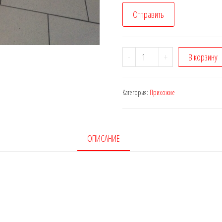
Отправить
Количество
-
+
В корзину
Обувница
#1
Категория:
Прихожие
ОПИСАНИЕ