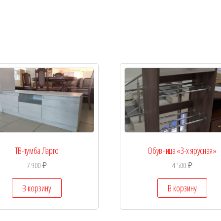
ТВ-тумба Ларго
Обувница «3-х ярусная»
7 900
₽
4 500
₽
В корзину
В корзину