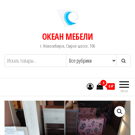
Перейти
к
содержимому
ОКЕАН МЕБЕЛИ
г. Новосибирск, Старое шоссе, 106
0
0 ₽
Меню