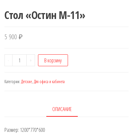
Стол «Остин М-11»
5 900
₽
Количество
-
+
В корзину
Стол
"Остин
Категории:
Детские
,
Для офиса и кабинета
М-11"
ОПИСАНИЕ
Размер: 1200*770*600