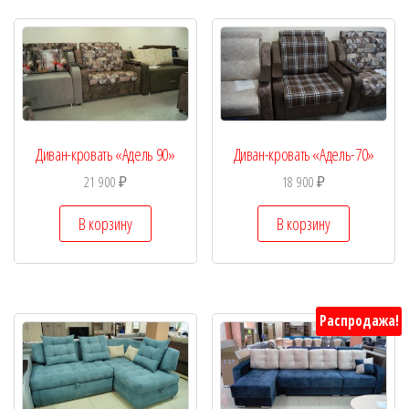
Диван-кровать «Адель 90»
Диван-кровать «Адель-70»
21 900
₽
18 900
₽
В корзину
В корзину
Распродажа!