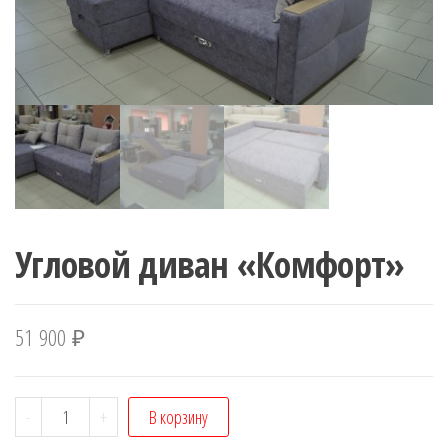
Угловой диван «Комфорт»
51 900
₽
Количество
-
+
В корзину
Угловой